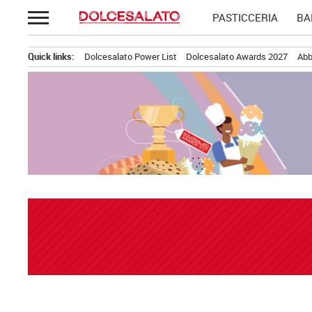
Passa
PASTICCERIA
BA
al
contenuto
Quick links:
Dolcesalato Power List
Dolcesalato Awards 2027
Abb