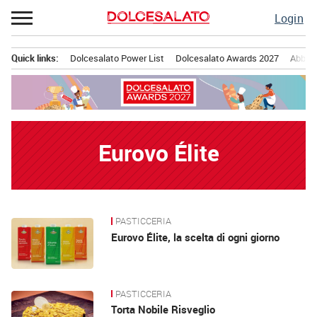
Passa
Login
al
contenuto
Quick links:
Dolcesalato Power List
Dolcesalato Awards 2027
Abbona
Menu principale
Eurovo Élite
PASTICCERIA
News
Eurovo Élite, la scelta di ogni giorno
PASTICCERIA
Torta Nobile Risveglio