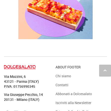
ABOUT FOOTER
keyboard_arrow_up
Chi siamo
Via Mazzini, 6
43121 - Parma (ITALY)
Contatti
P.IVA: 01756990345
Abbonati a Dolcesalato
Via Giuseppe Pecchio, 14
20131 - Milano (ITALY)
Iscriviti alla Newsletter