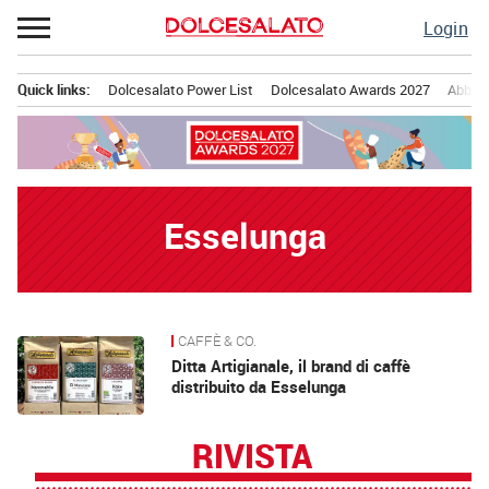
Passa
Login
al
contenuto
Quick links:
Dolcesalato Power List
Dolcesalato Awards 2027
Abbona
Menu principale
Esselunga
CAFFÈ & CO.
News
Ditta Artigianale, il brand di caffè
distribuito da Esselunga
RIVISTA