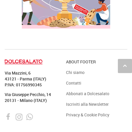
ABOUT FOOTER
keyboard_arrow_up
Chi siamo
Via Mazzini, 6
43121 - Parma (ITALY)
Contatti
P.IVA: 01756990345
Abbonati a Dolcesalato
Via Giuseppe Pecchio, 14
20131 - Milano (ITALY)
Iscriviti alla Newsletter
Privacy & Cookie Policy