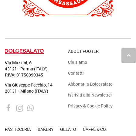
ABOUT FOOTER
keyboard_arrow_up
Chi siamo
Via Mazzini, 6
43121 - Parma (ITALY)
Contatti
P.IVA: 01756990345
Abbonati a Dolcesalato
Via Giuseppe Pecchio, 14
20131 - Milano (ITALY)
Iscriviti alla Newsletter
Privacy & Cookie Policy
PASTICCERIA
BAKERY
GELATO
CAFFÈ & CO.