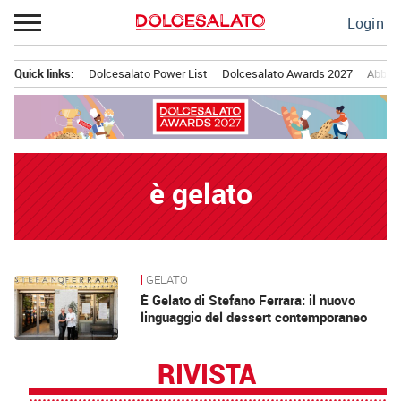
Passa
Login
al
contenuto
Quick links:
Dolcesalato Power List
Dolcesalato Awards 2027
Abbona
Menu principale
è gelato
GELATO
News
È Gelato di Stefano Ferrara: il nuovo
linguaggio del dessert contemporaneo
RIVISTA