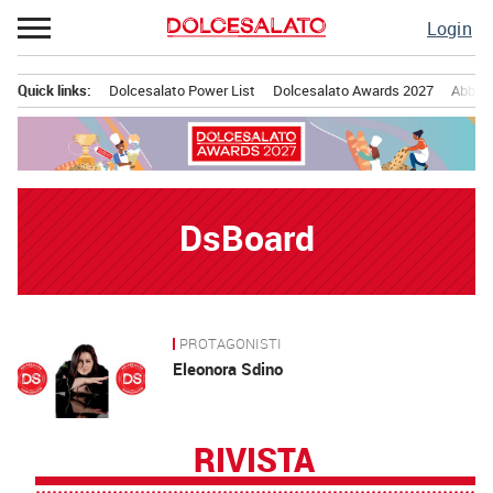
Passa
Login
al
contenuto
Quick links:
Dolcesalato Power List
Dolcesalato Awards 2027
Abbona
Menu principale
DsBoard
PROTAGONISTI
News
Eleonora Sdino
RIVISTA