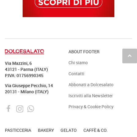
ABOUT FOOTER
keyboard_arrow_up
Chi siamo
Via Mazzini, 6
43121 - Parma (ITALY)
Contatti
P.IVA: 01756990345
Abbonati a Dolcesalato
Via Giuseppe Pecchio, 14
20131 - Milano (ITALY)
Iscriviti alla Newsletter
Privacy & Cookie Policy
PASTICCERIA
BAKERY
GELATO
CAFFÈ & CO.