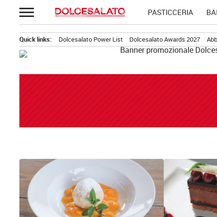
Passa
PASTICCERIA
BA
al
contenuto
Quick links:
Dolcesalato Power List
Dolcesalato Awards 2027
Abb
News