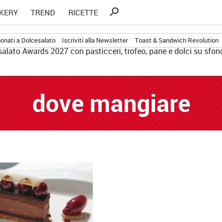
Ricerca
search
KERY
TREND
RICETTE
per:
onati a Dolcesalato
Iscriviti alla Newsletter
Toast & Sandwich Revolution
dove mangiare