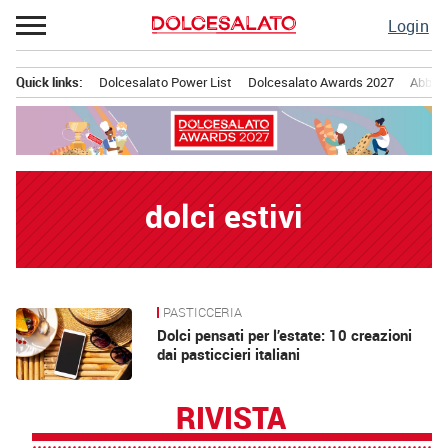
Passa
Login
al
contenuto
Quick links:
Dolcesalato Power List
Dolcesalato Awards 2027
Abbona
Menu principale
dolci estivi
PASTICCERIA
News
Dolci pensati per l’estate: 10 creazioni
dai pasticcieri italiani
RIVISTA