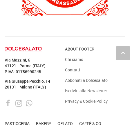
ABOUT FOOTER
keyboard_arrow_up
Chi siamo
Via Mazzini, 6
43121 - Parma (ITALY)
Contatti
P.IVA: 01756990345
Abbonati a Dolcesalato
Via Giuseppe Pecchio, 14
20131 - Milano (ITALY)
Iscriviti alla Newsletter
Privacy & Cookie Policy
PASTICCERIA
BAKERY
GELATO
CAFFÈ & CO.