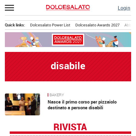
Passa
Login
al
contenuto
Quick links:
Dolcesalato Power List
Dolcesalato Awards 2027
Abbona
Menu principale
disabile
BAKERY
News
Nasce il primo corso per pizzaiolo
destinato a persone disabili
RIVISTA