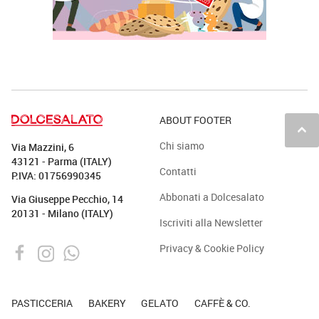
ABOUT FOOTER
keyboard_arrow_up
Chi siamo
Via Mazzini, 6
43121 - Parma (ITALY)
Contatti
P.IVA: 01756990345
Abbonati a Dolcesalato
Via Giuseppe Pecchio, 14
20131 - Milano (ITALY)
Iscriviti alla Newsletter
Privacy & Cookie Policy
PASTICCERIA
BAKERY
GELATO
CAFFÈ & CO.