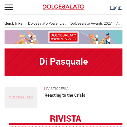
Passa
Login
al
contenuto
Quick links:
Dolcesalato Power List
Dolcesalato Awards 2027
Abbona
Menu principale
Di Pasquale
PASTICCERIA
News
Reacting to the Crisis
RIVISTA