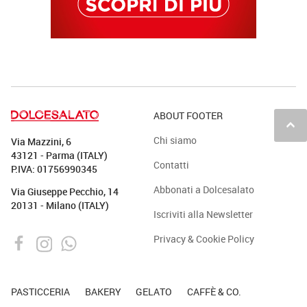
ABOUT FOOTER
keyboard_arrow_up
Chi siamo
Via Mazzini, 6
43121 - Parma (ITALY)
Contatti
P.IVA: 01756990345
Abbonati a Dolcesalato
Via Giuseppe Pecchio, 14
20131 - Milano (ITALY)
Iscriviti alla Newsletter
Privacy & Cookie Policy
PASTICCERIA
BAKERY
GELATO
CAFFÈ & CO.