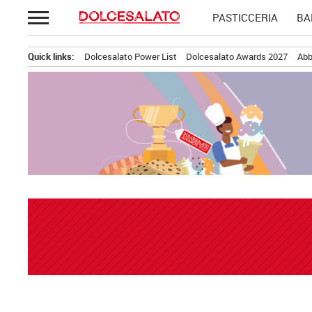
Passa
PASTICCERIA
BA
al
contenuto
Quick links:
Dolcesalato Power List
Dolcesalato Awards 2027
Abb