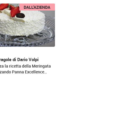
DALL’AZIENDA
ragole di Dario Volpi
za la ricetta della Meringata
izzando Panna Excellence…