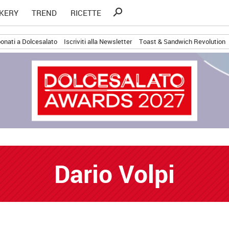
Ricerca
search
KERY
TREND
RICETTE
per:
onati a Dolcesalato
Iscriviti alla Newsletter
Toast & Sandwich Revolution
Dario Volpi