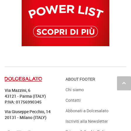
ABOUT FOOTER
keyboard_arrow_up
Chi siamo
Via Mazzini, 6
43121 - Parma (ITALY)
Contatti
P.IVA: 01756990345
Abbonati a Dolcesalato
Via Giuseppe Pecchio, 14
20131 - Milano (ITALY)
Iscriviti alla Newsletter