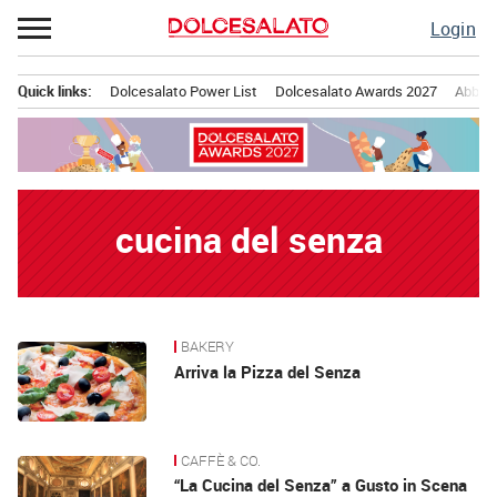
Passa
Login
al
contenuto
Quick links:
Dolcesalato Power List
Dolcesalato Awards 2027
Abbona
Menu principale
cucina del senza
BAKERY
News
Arriva la Pizza del Senza
CAFFÈ & CO.
“La Cucina del Senza” a Gusto in Scena