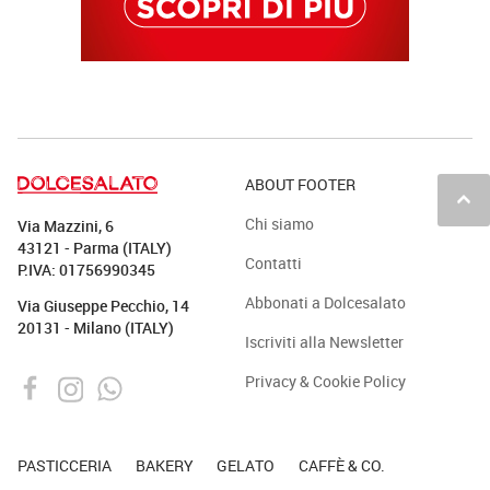
ABOUT FOOTER
keyboard_arrow_up
Chi siamo
Via Mazzini, 6
43121 - Parma (ITALY)
Contatti
P.IVA: 01756990345
Abbonati a Dolcesalato
Via Giuseppe Pecchio, 14
20131 - Milano (ITALY)
Iscriviti alla Newsletter
Privacy & Cookie Policy
PASTICCERIA
BAKERY
GELATO
CAFFÈ & CO.