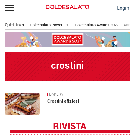
Passa
Login
al
contenuto
Quick links:
Dolcesalato Power List
Dolcesalato Awards 2027
Abbona
Menu principale
crostini
BAKERY
News
Crostini sfiziosi
RIVISTA