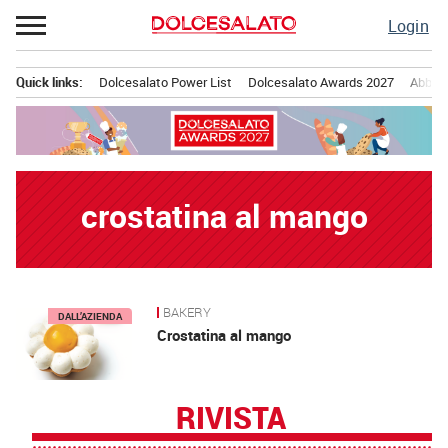
Passa
Login
al
contenuto
Quick links:
Dolcesalato Power List
Dolcesalato Awards 2027
Abbona
Menu principale
crostatina al mango
BAKERY
News
DALL’AZIENDA
Crostatina al mango
RIVISTA