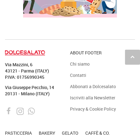
ABOUT FOOTER
keyboard_arrow_up
Chi siamo
Via Mazzini, 6
43121 - Parma (ITALY)
Contatti
P.IVA: 01756990345
Abbonati a Dolcesalato
Via Giuseppe Pecchio, 14
20131 - Milano (ITALY)
Iscriviti alla Newsletter
Privacy & Cookie Policy
PASTICCERIA
BAKERY
GELATO
CAFFÈ & CO.