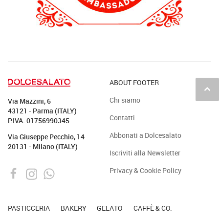
ABOUT FOOTER
keyboard_arrow_up
Chi siamo
Via Mazzini, 6
43121 - Parma (ITALY)
Contatti
P.IVA: 01756990345
Abbonati a Dolcesalato
Via Giuseppe Pecchio, 14
20131 - Milano (ITALY)
Iscriviti alla Newsletter
Privacy & Cookie Policy
PASTICCERIA
BAKERY
GELATO
CAFFÈ & CO.