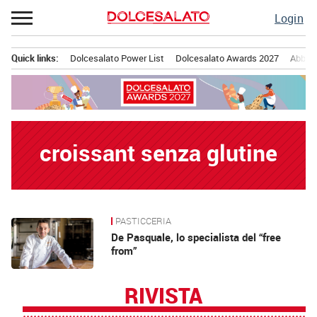
Passa
Login
al
contenuto
Quick links:
Dolcesalato Power List
Dolcesalato Awards 2027
Abbona
Menu principale
croissant senza glutine
PASTICCERIA
News
De Pasquale, lo specialista del “free
from”
RIVISTA