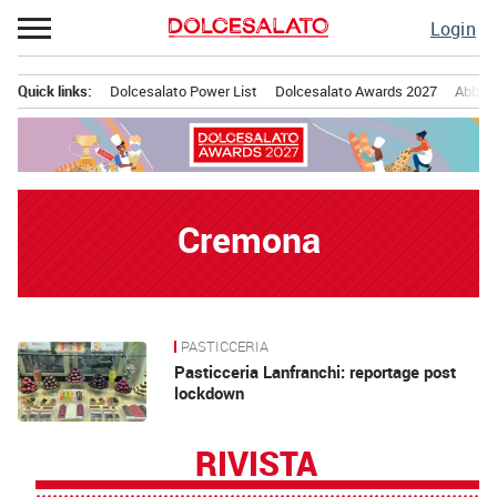
Passa
Login
al
contenuto
Quick links:
Dolcesalato Power List
Dolcesalato Awards 2027
Abbona
Menu principale
Cremona
PASTICCERIA
News
Pasticceria Lanfranchi: reportage post
lockdown
RIVISTA