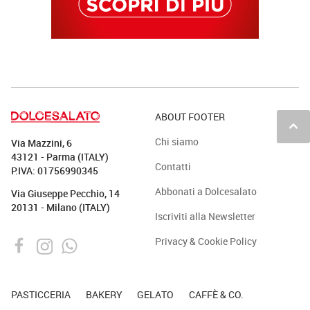
ABOUT FOOTER
keyboard_arrow_up
Chi siamo
Via Mazzini, 6
43121 - Parma (ITALY)
Contatti
P.IVA: 01756990345
Abbonati a Dolcesalato
Via Giuseppe Pecchio, 14
20131 - Milano (ITALY)
Iscriviti alla Newsletter
Privacy & Cookie Policy
PASTICCERIA
BAKERY
GELATO
CAFFÈ & CO.