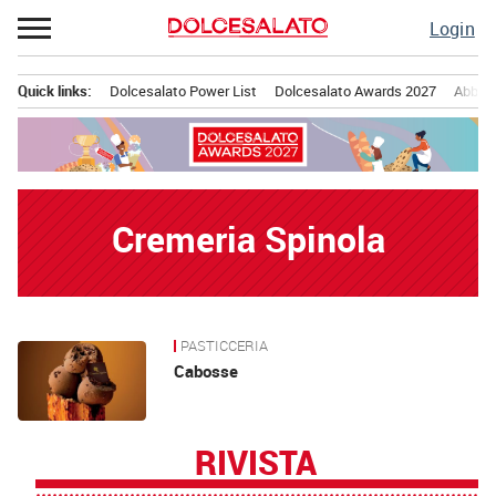
Passa
Login
al
contenuto
Quick links:
Dolcesalato Power List
Dolcesalato Awards 2027
Abbona
Menu principale
Cremeria Spinola
PASTICCERIA
News
Cabosse
RIVISTA