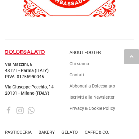
ABOUT FOOTER
keyboard_arrow_up
Chi siamo
Via Mazzini, 6
43121 - Parma (ITALY)
Contatti
P.IVA: 01756990345
Abbonati a Dolcesalato
Via Giuseppe Pecchio, 14
20131 - Milano (ITALY)
Iscriviti alla Newsletter
Privacy & Cookie Policy
PASTICCERIA
BAKERY
GELATO
CAFFÈ & CO.