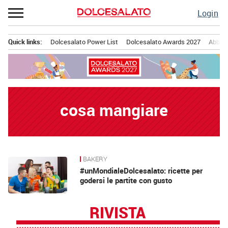
Passa
Login
al
contenuto
Quick links:
Dolcesalato Power List
Dolcesalato Awards 2027
Abbona
Menu principale
cosa mangiare
BAKERY
News
#unMondialeDolcesalato: ricette per
godersi le partite con gusto
RIVISTA