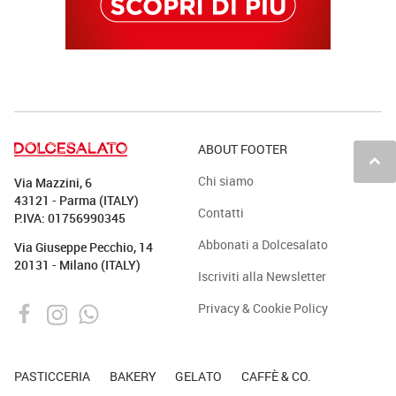
ABOUT FOOTER
keyboard_arrow_up
Chi siamo
Via Mazzini, 6
43121 - Parma (ITALY)
Contatti
P.IVA: 01756990345
Abbonati a Dolcesalato
Via Giuseppe Pecchio, 14
20131 - Milano (ITALY)
Iscriviti alla Newsletter
Privacy & Cookie Policy
PASTICCERIA
BAKERY
GELATO
CAFFÈ & CO.