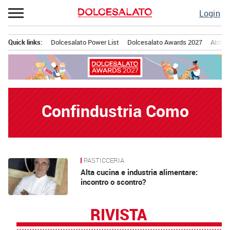
Passa
Login
al
contenuto
Quick links:
Dolcesalato Power List
Dolcesalato Awards 2027
Abbona
Menu principale
Confindustria Como
PASTICCERIA
News
Alta cucina e industria alimentare:
incontro o scontro?
RIVISTA