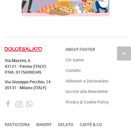
ABOUT FOOTER
keyboard_arrow_up
Chi siamo
Via Mazzini, 6
43121 - Parma (ITALY)
Contatti
P.IVA: 01756990345
Abbonati a Dolcesalato
Via Giuseppe Pecchio, 14
20131 - Milano (ITALY)
Iscriviti alla Newsletter
Privacy & Cookie Policy
PASTICCERIA
BAKERY
GELATO
CAFFÈ & CO.