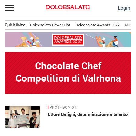
Passa
Login
al
contenuto
Quick links:
Dolcesalato Power List
Dolcesalato Awards 2027
Abbona
Menu principale
Chocolate Chef
Competition di Valrhona
PROTAGONISTI
News
Ettore Beligni, determinazione e talento