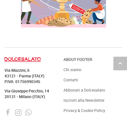
ABOUT FOOTER
keyboard_arrow_up
Chi siamo
Via Mazzini, 6
43121 - Parma (ITALY)
Contatti
P.IVA: 01756990345
Abbonati a Dolcesalato
Via Giuseppe Pecchio, 14
20131 - Milano (ITALY)
Iscriviti alla Newsletter
Privacy & Cookie Policy