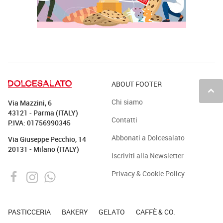
ABOUT FOOTER
keyboard_arrow_up
Chi siamo
Via Mazzini, 6
43121 - Parma (ITALY)
Contatti
P.IVA: 01756990345
Abbonati a Dolcesalato
Via Giuseppe Pecchio, 14
20131 - Milano (ITALY)
Iscriviti alla Newsletter
Privacy & Cookie Policy
PASTICCERIA
BAKERY
GELATO
CAFFÈ & CO.