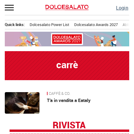
Passa
Login
al
contenuto
Quick links:
Dolcesalato Power List
Dolcesalato Awards 2027
Abbona
Menu principale
carrè
CAFFÈ & CO.
News
T’a in vendita a Eataly
RIVISTA