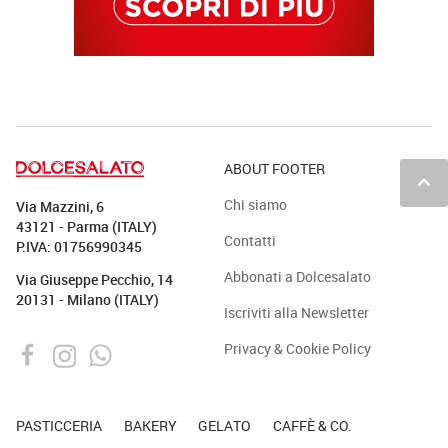
ABOUT FOOTER
keyboard_arrow_up
Chi siamo
Via Mazzini, 6
43121 - Parma (ITALY)
Contatti
P.IVA: 01756990345
Abbonati a Dolcesalato
Via Giuseppe Pecchio, 14
20131 - Milano (ITALY)
Iscriviti alla Newsletter
Privacy & Cookie Policy
PASTICCERIA
BAKERY
GELATO
CAFFÈ & CO.