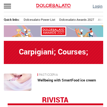
Passa
Login
al
contenuto
Quick links:
Dolcesalato Power List
Dolcesalato Awards 2027
Abbona
Menu principale
Carpigiani; Courses;
PASTICCERIA
News
Wellbeing with SmartFood ice cream
RIVISTA