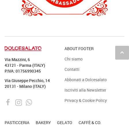
ABOUT FOOTER
keyboard_arrow_up
Chi siamo
Via Mazzini, 6
43121 - Parma (ITALY)
Contatti
P.IVA: 01756990345
Abbonati a Dolcesalato
Via Giuseppe Pecchio, 14
20131 - Milano (ITALY)
Iscriviti alla Newsletter
Privacy & Cookie Policy
PASTICCERIA
BAKERY
GELATO
CAFFÈ & CO.