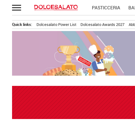
Passa
PASTICCERIA
BA
al
contenuto
Quick links:
Dolcesalato Power List
Dolcesalato Awards 2027
Abb