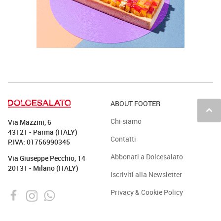
ABOUT FOOTER
keyboard_arrow_up
Chi siamo
Via Mazzini, 6
43121 - Parma (ITALY)
Contatti
P.IVA: 01756990345
Abbonati a Dolcesalato
Via Giuseppe Pecchio, 14
20131 - Milano (ITALY)
Iscriviti alla Newsletter
Privacy & Cookie Policy