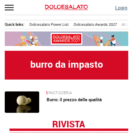
Passa
Login
al
contenuto
Quick links:
Dolcesalato Power List
Dolcesalato Awards 2027
Abbona
Menu principale
burro da impasto
PASTICCERIA
News
Burro: il prezzo della qualità
RIVISTA