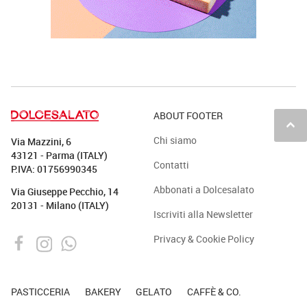
ABOUT FOOTER
keyboard_arrow_up
Chi siamo
Via Mazzini, 6
43121 - Parma (ITALY)
Contatti
P.IVA: 01756990345
Abbonati a Dolcesalato
Via Giuseppe Pecchio, 14
20131 - Milano (ITALY)
Iscriviti alla Newsletter
Privacy & Cookie Policy
PASTICCERIA
BAKERY
GELATO
CAFFÈ & CO.