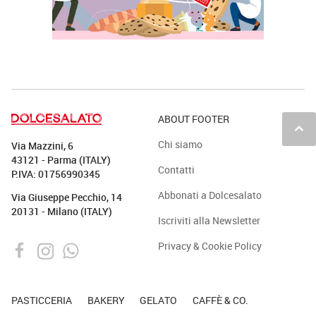
ABOUT FOOTER
keyboard_arrow_up
Chi siamo
Via Mazzini, 6
43121 - Parma (ITALY)
Contatti
P.IVA: 01756990345
Abbonati a Dolcesalato
Via Giuseppe Pecchio, 14
20131 - Milano (ITALY)
Iscriviti alla Newsletter
Privacy & Cookie Policy
PASTICCERIA
BAKERY
GELATO
CAFFÈ & CO.