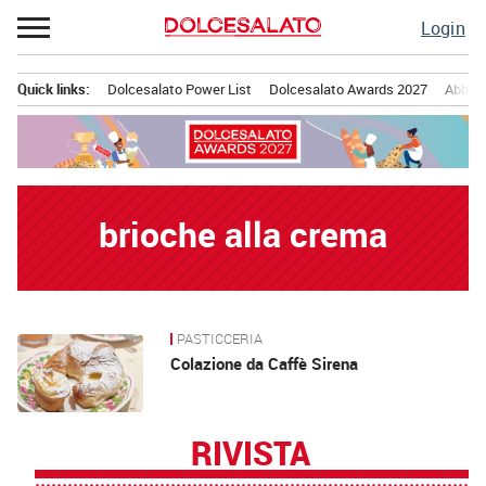
Passa
Login
al
contenuto
Quick links:
Dolcesalato Power List
Dolcesalato Awards 2027
Abbona
Menu principale
brioche alla crema
PASTICCERIA
News
Colazione da Caffè Sirena
RIVISTA