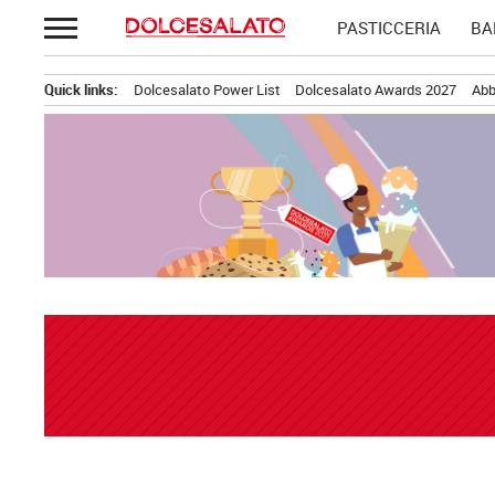
Passa
PASTICCERIA
BA
al
contenuto
Quick links:
Dolcesalato Power List
Dolcesalato Awards 2027
Abb