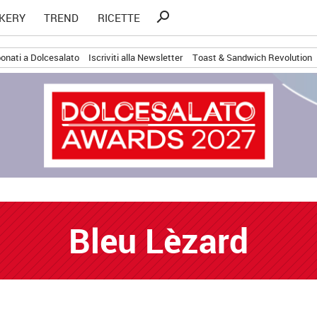
Ricerca
search
KERY
TREND
RICETTE
per:
onati a Dolcesalato
Iscriviti alla Newsletter
Toast & Sandwich Revolution
Bleu Lèzard