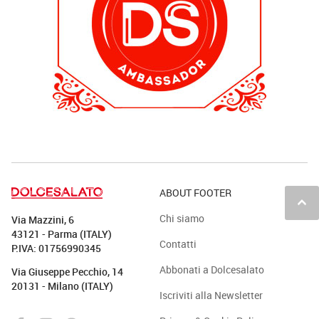
ABOUT FOOTER
keyboard_arrow_up
Chi siamo
Via Mazzini, 6
43121 - Parma (ITALY)
Contatti
P.IVA: 01756990345
Abbonati a Dolcesalato
Via Giuseppe Pecchio, 14
20131 - Milano (ITALY)
Iscriviti alla Newsletter