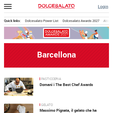
Passa
Login
al
contenuto
Quick links:
Dolcesalato Power List
Dolcesalato Awards 2027
Abbona
Menu principale
Barcellona
PASTICCERIA
News
Domani i The Best Chef Awards
GELATO
Massimo Pignata, il gelato che ha