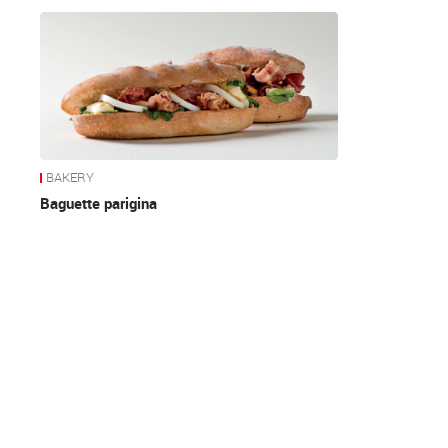
News
BAKERY
Baguette parigina