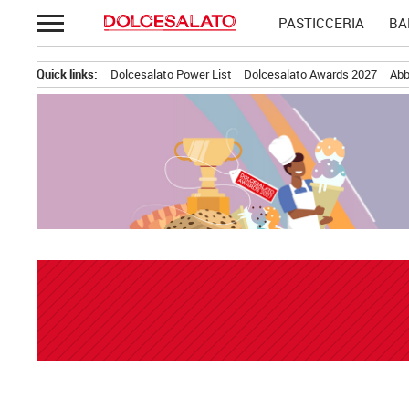
Passa
PASTICCERIA
BA
al
contenuto
Quick links:
Dolcesalato Power List
Dolcesalato Awards 2027
Abb