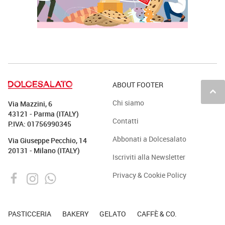
ABOUT FOOTER
keyboard_arrow_up
Chi siamo
Via Mazzini, 6
43121 - Parma (ITALY)
Contatti
P.IVA: 01756990345
Abbonati a Dolcesalato
Via Giuseppe Pecchio, 14
20131 - Milano (ITALY)
Iscriviti alla Newsletter
Privacy & Cookie Policy
PASTICCERIA
BAKERY
GELATO
CAFFÈ & CO.