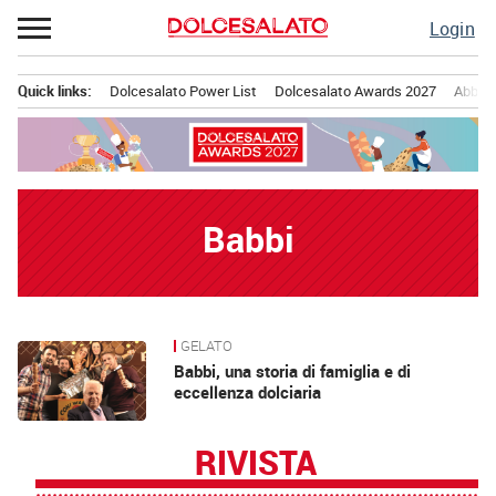
Passa
Login
al
contenuto
Quick links:
Dolcesalato Power List
Dolcesalato Awards 2027
Abbona
Menu principale
Babbi
GELATO
News
Babbi, una storia di famiglia e di
eccellenza dolciaria
RIVISTA