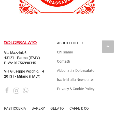
ABOUT FOOTER
keyboard_arrow_up
Chi siamo
Via Mazzini, 6
43121 - Parma (ITALY)
Contatti
P.IVA: 01756990345
Abbonati a Dolcesalato
Via Giuseppe Pecchio, 14
20131 - Milano (ITALY)
Iscriviti alla Newsletter
Privacy & Cookie Policy
PASTICCERIA
BAKERY
GELATO
CAFFÈ & CO.