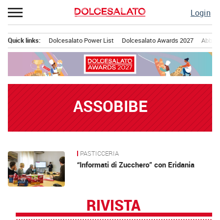
Passa
Login
al
contenuto
Quick links:
Dolcesalato Power List
Dolcesalato Awards 2027
Abbona
Menu principale
ASSOBIBE
PASTICCERIA
News
“Informati di Zucchero” con Eridania
RIVISTA