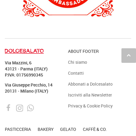
ABOUT FOOTER
keyboard_arrow_up
Chi siamo
Via Mazzini, 6
43121 - Parma (ITALY)
Contatti
P.IVA: 01756990345
Abbonati a Dolcesalato
Via Giuseppe Pecchio, 14
20131 - Milano (ITALY)
Iscriviti alla Newsletter
Privacy & Cookie Policy
PASTICCERIA
BAKERY
GELATO
CAFFÈ & CO.