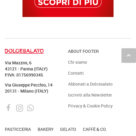
ABOUT FOOTER
keyboard_arrow_up
Chi siamo
Via Mazzini, 6
43121 - Parma (ITALY)
Contatti
P.IVA: 01756990345
Abbonati a Dolcesalato
Via Giuseppe Pecchio, 14
20131 - Milano (ITALY)
Iscriviti alla Newsletter
Privacy & Cookie Policy
PASTICCERIA
BAKERY
GELATO
CAFFÈ & CO.