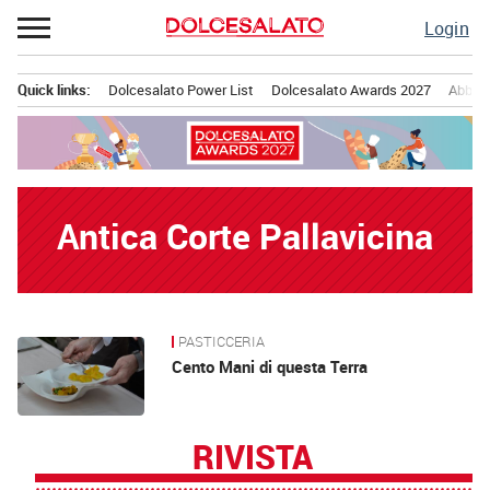
Passa
Login
al
contenuto
Quick links:
Dolcesalato Power List
Dolcesalato Awards 2027
Abbona
Menu principale
Antica Corte Pallavicina
PASTICCERIA
News
Cento Mani di questa Terra
RIVISTA