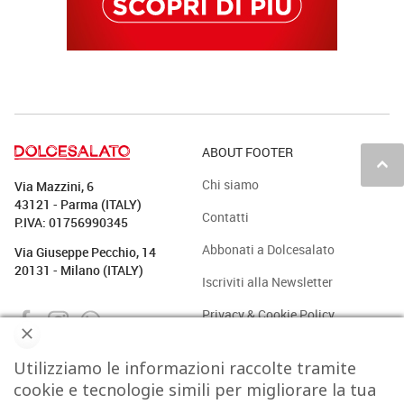
ABOUT FOOTER
keyboard_arrow_up
Chi siamo
Via Mazzini, 6
43121 - Parma (ITALY)
Contatti
P.IVA: 01756990345
Abbonati a Dolcesalato
Via Giuseppe Pecchio, 14
20131 - Milano (ITALY)
Iscriviti alla Newsletter
Privacy & Cookie Policy
Utilizziamo le informazioni raccolte tramite
PASTICCERIA
BAKERY
GELATO
CAFFÈ & CO.
cookie e tecnologie simili per migliorare la tua