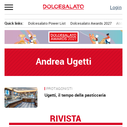
Passa
Login
al
contenuto
Quick links:
Dolcesalato Power List
Dolcesalato Awards 2027
Abbona
Menu principale
Andrea Ugetti
PROTAGONISTI
News
Ugetti, il tempo della pasticceria
RIVISTA