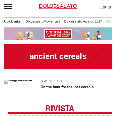
Passa
Login
al
contenuto
Quick links:
Dolcesalato Power List
Dolcesalato Awards 2027
Abbona
Menu principale
ancient cereals
PASTICCERIA
News
On the hunt for the lost cereals
RIVISTA