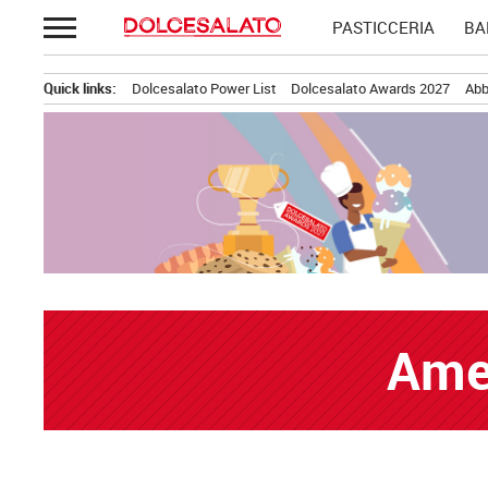
Passa
PASTICCERIA
BA
al
contenuto
Quick links:
Dolcesalato Power List
Dolcesalato Awards 2027
Abb
Ame