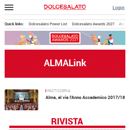
Passa
Login
al
contenuto
Quick links:
Dolcesalato Power List
Dolcesalato Awards 2027
Abbona
Menu principale
ALMALink
PASTICCERIA
News
Alma, al via l’Anno Accademico 2017/18
RIVISTA