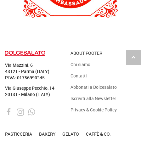
ABOUT FOOTER
keyboard_arrow_up
Chi siamo
Via Mazzini, 6
43121 - Parma (ITALY)
Contatti
P.IVA: 01756990345
Abbonati a Dolcesalato
Via Giuseppe Pecchio, 14
20131 - Milano (ITALY)
Iscriviti alla Newsletter
Privacy & Cookie Policy
PASTICCERIA
BAKERY
GELATO
CAFFÈ & CO.