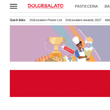
Passa
PASTICCERIA
BA
al
contenuto
Quick links:
Dolcesalato Power List
Dolcesalato Awards 2027
Abb