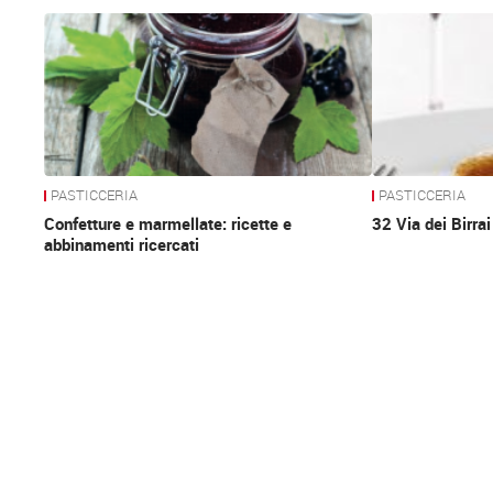
News
PASTICCERIA
PASTICCERIA
Confetture e marmellate: ricette e
32 Via dei Birrai
abbinamenti ricercati