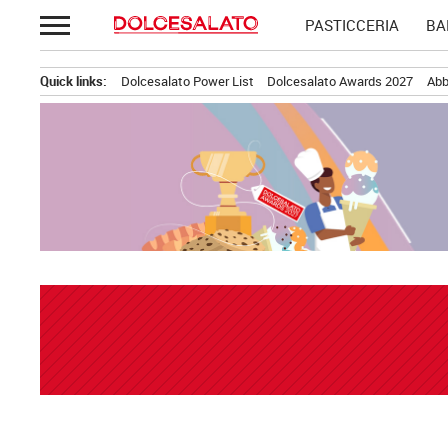
Passa
PASTICCERIA
BA
al
contenuto
Quick links:
Dolcesalato Power List
Dolcesalato Awards 2027
Abb