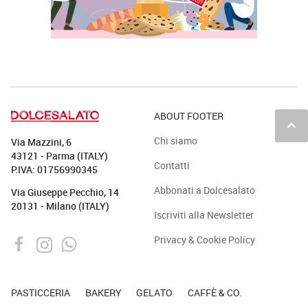
ABOUT FOOTER
keyboard_arrow_up
Chi siamo
Via Mazzini, 6
43121 - Parma (ITALY)
Contatti
P.IVA: 01756990345
Abbonati a Dolcesalato
Via Giuseppe Pecchio, 14
20131 - Milano (ITALY)
Iscriviti alla Newsletter
Privacy & Cookie Policy
PASTICCERIA
BAKERY
GELATO
CAFFÈ & CO.