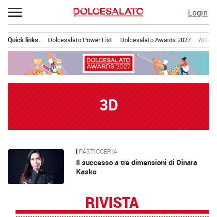
Passa
Login
al
contenuto
Quick links:
Dolcesalato Power List
Dolcesalato Awards 2027
Abbona
Menu principale
3D
PASTICCERIA
News
Il successo a tre dimensioni di Dinara
Kasko
RIVISTA