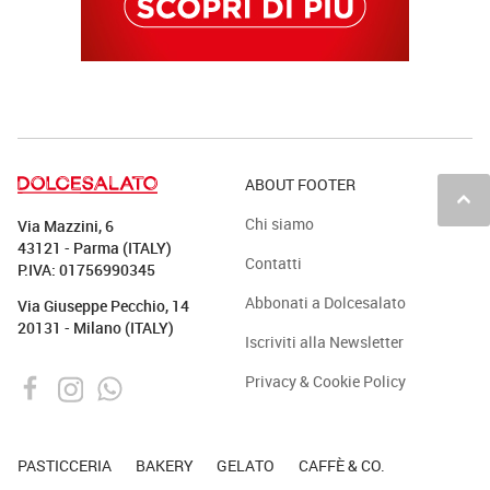
ABOUT FOOTER
keyboard_arrow_up
Chi siamo
Via Mazzini, 6
43121 - Parma (ITALY)
Contatti
P.IVA: 01756990345
Abbonati a Dolcesalato
Via Giuseppe Pecchio, 14
20131 - Milano (ITALY)
Iscriviti alla Newsletter
Privacy & Cookie Policy
PASTICCERIA
BAKERY
GELATO
CAFFÈ & CO.