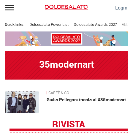
Passa
Login
al
contenuto
Quick links:
Dolcesalato Power List
Dolcesalato Awards 2027
Abbona
Menu principale
35modernart
CAFFÈ & CO.
News
Giulia Pellegrini trionfa al #35modernart
RIVISTA