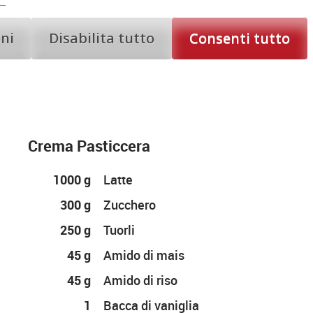
70 g
Zucchero
500 g
Farina
oni
Disabilita tutto
Consenti tutto
1 pizzico
Sale
50 g
Olio
Crema Pasticcera
1000 g
Latte
300 g
Zucchero
250 g
Tuorli
45 g
Amido di mais
45 g
Amido di riso
1
Bacca di vaniglia