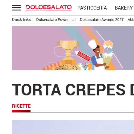
Passa
PASTICCERIA
BAKERY
al
contenuto
Quick links:
Dolcesalato Power List
Dolcesalato Awards 2027
Abb
TORTA CREPES 
RICETTE