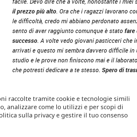
facile. Devo dire che a volte, nonostante i miei 
il prezzo più alto
. Ora che i ragazzi lavorano c
le difficoltà, credo mi abbiano perdonato assen
sento di aver raggiunto comunque è stato
fare
successo
. A volte vedo giovani pasticceri che 
arrivati e questo mi sembra davvero difficile in 
studio e le prove non finiscono mai e il labora
che potresti dedicare a te stesso.
Spero di tras
mia passione:
mi auguro che li possano accomp
avventura».
ni raccolte tramite cookie e tecnologie simili
Pastella
, analizzare come lo utilizzi e per scopi di
litica sulla privacy e gestire il tuo consenso
1000 g
Latte
400 g
Uova intere