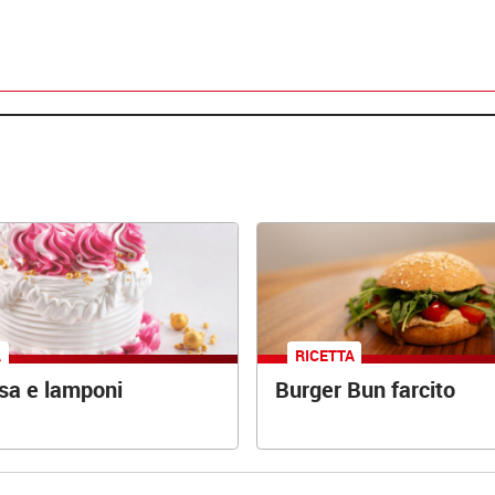
A
RICETTA
osa e lamponi
Burger Bun farcito