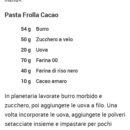
Pasta Frolla Cacao
54 g
Burro
50 g
Zucchero a velo
20 g
Uova
70 g
Farina 00
40 g
Farina di riso nero
10 g
Cacao amaro
In planetaria lavorate burro morbido e
zucchero, poi aggiungete le uova a filo. Una
volta incorporate le uova, aggiungete le polveri
setacciate insieme e impastare per pochi