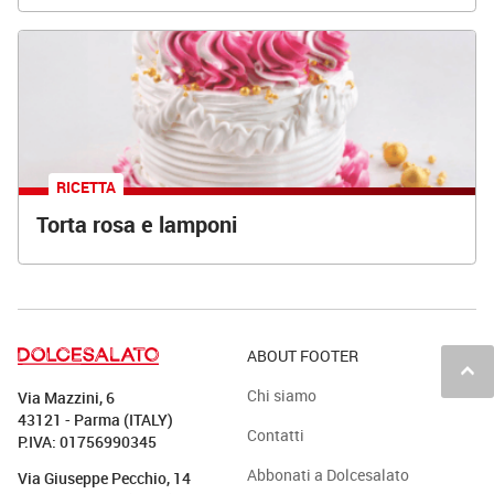
RICETTA
Torta rosa e lamponi
ABOUT FOOTER
keyboard_arrow_up
Chi siamo
Via Mazzini, 6
43121 - Parma (ITALY)
Contatti
P.IVA: 01756990345
Abbonati a Dolcesalato
Via Giuseppe Pecchio, 14