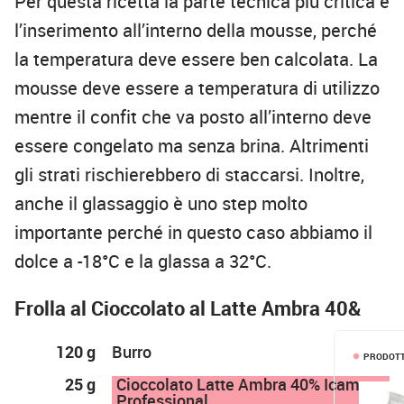
Per questa ricetta la parte tecnica più critica è
l’inserimento all’interno della mousse, perché
la temperatura deve essere ben calcolata. La
mousse deve essere a temperatura di utilizzo
mentre il confit che va posto all’interno deve
essere congelato ma senza brina. Altrimenti
gli strati rischierebbero di staccarsi. Inoltre,
anche il glassaggio è uno step molto
importante perché in questo caso abbiamo il
dolce a -18°C e la glassa a 32°C.
Frolla al Cioccolato al Latte Ambra 40&
120 g
Burro
PRODOTT
lens
25 g
Cioccolato Latte Ambra 40% Icam
Professional