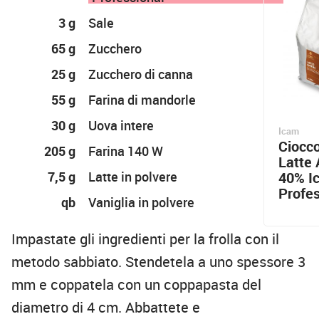
3 g
Sale
65 g
Zucchero
25 g
Zucchero di canna
55 g
Farina di mandorle
30 g
Uova intere
Icam
Ciocco
205 g
Farina 140 W
Latte
7,5 g
Latte in polvere
40% I
Profes
qb
Vaniglia in polvere
Impastate gli ingredienti per la frolla con il
metodo sabbiato. Stendetela a uno spessore 3
mm e coppatela con un coppapasta del
diametro di 4 cm. Abbattete e