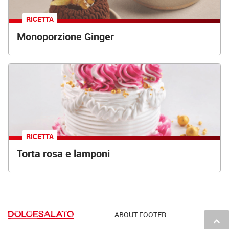
RICETTA
Monoporzione Ginger
RICETTA
Torta rosa e lamponi
ABOUT FOOTER
keyboard_arrow_up