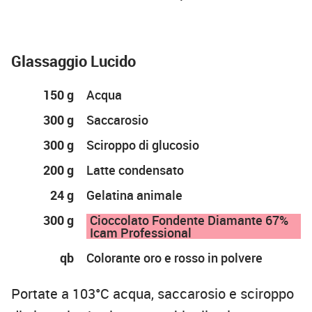
Glassaggio Lucido
150 g
Acqua
300 g
Saccarosio
300 g
Sciroppo di glucosio
200 g
Latte condensato
24 g
Gelatina animale
300 g
Cioccolato Fondente Diamante 67%
Icam Professional
qb
Colorante oro e rosso in polvere
Portate a 103°C acqua, saccarosio e sciroppo