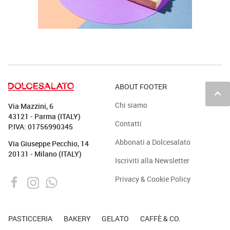
ABOUT FOOTER
keyboard_arrow_up
Chi siamo
Via Mazzini, 6
43121 - Parma (ITALY)
Contatti
P.IVA: 01756990345
Abbonati a Dolcesalato
Via Giuseppe Pecchio, 14
20131 - Milano (ITALY)
Iscriviti alla Newsletter
Privacy & Cookie Policy
PASTICCERIA
BAKERY
GELATO
CAFFÈ & CO.