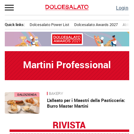
Passa
Login
al
contenuto
Quick links:
Dolcesalato Power List
Dolcesalato Awards 2027
Abbona
Menu principale
Martini Professional
BAKERY
News
DALL’AZIENDA
L’alleato per i Maestri della Pasticceria:
Burro Master Martini
RIVISTA