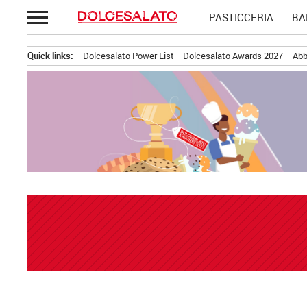
Passa
PASTICCERIA
BA
al
contenuto
Quick links:
Dolcesalato Power List
Dolcesalato Awards 2027
Abb