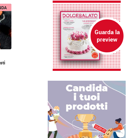
NDA
sti