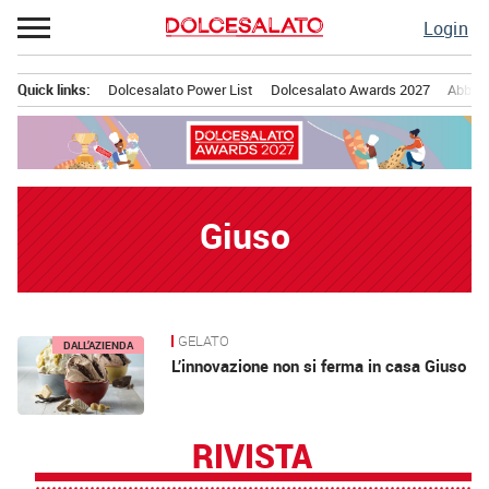
Passa
Login
al
contenuto
Quick links:
Dolcesalato Power List
Dolcesalato Awards 2027
Abbona
Menu principale
Giuso
GELATO
News
DALL’AZIENDA
L’innovazione non si ferma in casa Giuso
RIVISTA