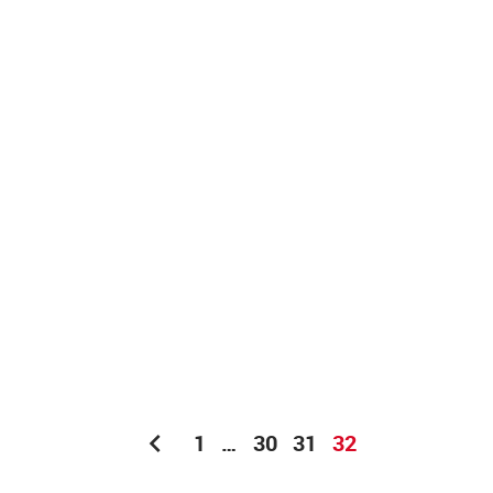
chevron_left
1
…
30
31
32